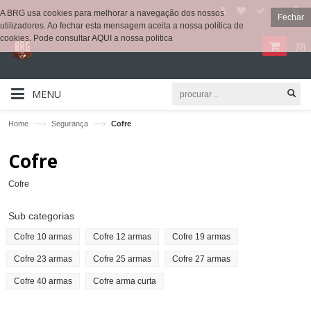
A BRG usa cookies para melhorar a navegação dos nossos
Fechar
utilizadores. Ao fechar esta mensagem aceita a nossa política de
cookies. Pode consultar
AQUI
a nossa politica
(
0
)
MENU
—›
—›
Home
Segurança
Cofre
Cofre
Cofre
Sub categorias
Cofre 10 armas
Cofre 12 armas
Cofre 19 armas
Cofre 23 armas
Cofre 25 armas
Cofre 27 armas
Cofre 40 armas
Cofre arma curta