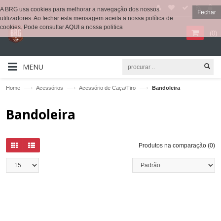
A BRG usa cookies para melhorar a navegação dos nossos
Fechar
utilizadores. Ao fechar esta mensagem aceita a nossa política de
cookies. Pode consultar
AQUI
a nossa politica
(
0
)
MENU
—›
—›
—›
Home
Acessórios
Acessório de Caça/Tiro
Bandoleira
Bandoleira
Produtos na comparação (0)
QUICKVIEW