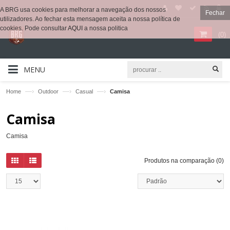
A BRG usa cookies para melhorar a navegação dos nossos
Fechar
utilizadores. Ao fechar esta mensagem aceita a nossa política de
cookies. Pode consultar
AQUI
a nossa politica
(
0
)
MENU
—›
—›
—›
Home
Outdoor
Casual
Camisa
Camisa
Camisa
Produtos na comparação (0)
QUICKVIEW