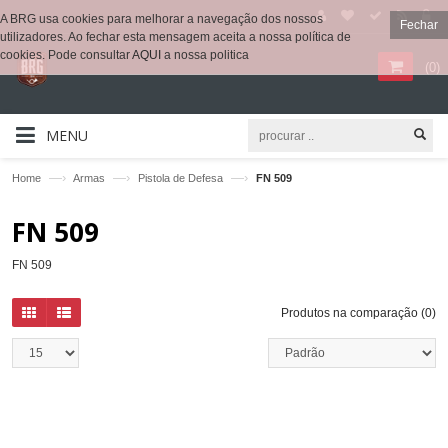
A BRG usa cookies para melhorar a navegação dos nossos
Fechar
utilizadores. Ao fechar esta mensagem aceita a nossa política de
cookies. Pode consultar
AQUI
a nossa politica
(
0
)
MENU
—›
—›
—›
Home
Armas
Pistola de Defesa
FN 509
FN 509
FN 509
Produtos na comparação (0)
QUICKVIEW