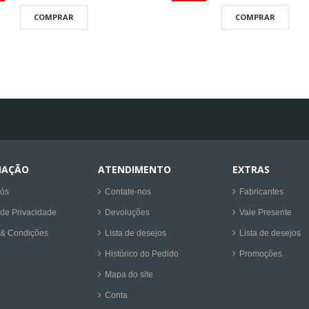
COMPRAR
COMPRAR
MAÇÃO
ATENDIMENTO
EXTRAS
nós
Contate-nos
Fabricantes
 de Privacidade
Devoluções
Vale Presente
 & Condições
Lista de desejos
Lista de desejos
Histórico do Pedido
Promoções
Mapa do site
Conta