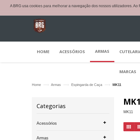
Welcome visitor!
A BRG usa cookies para melhorar a navegação dos nossos utilizadores. Ao f
ARMAS
HOME
ACESSÓRIOS
CUTELARI
MARCAS
—›
—›
—›
Home
Armas
Espingarda de Caça
MK11
MK1
Categorias
MK11
Acessórios
Armas