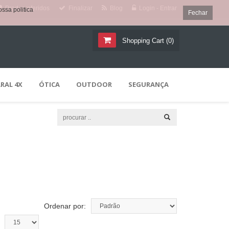
Prod. preferidos
Finalizar
Blog
Login - Entrar
ssa politica
Fechar
Shopping Cart
(
0
)
RAL 4X
ÓTICA
OUTDOOR
SEGURANÇA
Ordenar por: