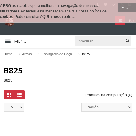
A BRG usa cookies para melhorar a navegação dos nossos
Fechar
utilizadores. Ao fechar esta mensagem aceita a nossa política de
cookies. Pode consultar
AQUI
a nossa politica
(
0
)
MENU
—›
—›
—›
Home
Armas
Espingarda de Caça
B825
B825
B825
Produtos na comparação (0)
QUICKVIEW